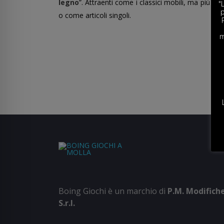
legno
”. Attraenti come i classici mobili, ma più dur
"
p
o come articoli singoli.
m
Boing Giochi è un marchio di
P.M. Modifich
S.r.l.