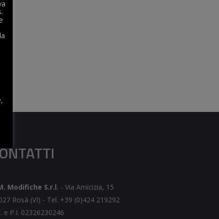
va
s.
e
la
,
ONTATTI
M. Modifiche S.r.l.
-
Via Amicizia, 15
027 Rosà (VI) -
Tel. +39 (0)424 219292
F. e P.I. 02326230246