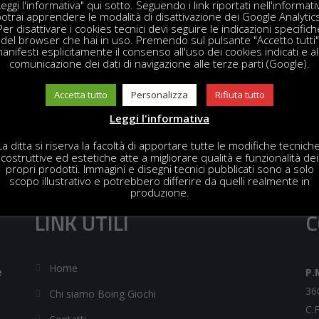
evoli, sono impermeabili e facili da pulire. Disponibili come set
Leggi l'informativa" qui sotto. Seguendo i link riportati nell'informati
otrai apprendere le modalità di disattivazione dei Google Analytic
Per disattivare i cookies tecnici devi seguire le indicazioni specifich
del browser che hai in uso. Premendo sul pulsante "Accetto tutti"
anifesti esplicitamente il consenso all'uso dei cookies indicati e al
comunicazione dei dati di navigazione alle terze parti (Google).
Accetta tutto
Personalizza
Rifiuta tutto
Leggi l'informativa
La ditta si riserva la facoltà di apportare tutte le modifiche tecniche
costruttive ed estetiche atte a migliorare qualità e funzionalità dei
propri prodotti. Immagini e disegni tecnici pubblicati sono a solo
scopo illustrativo e potrebbero differire da quelli realmente in
produzione.
LINK UTILI
C
Home
e
P.
36
Chi siamo Boing Giochi
C.