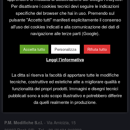
Per disattivare i cookies tecnici devi seguire le indicazioni
specifiche del browser che hai in uso. Premendo sul
LINK UTILI
pulsante "Accetto tutti" manifesti esplicitamente il consenso
all'uso dei cookies indicati e alla comunicazione dei dati di
navigazione alle terze parti (Google).
Home
Accetta tutto
Personalizza
Rifiuta tutto
Chi siamo Boing Giochi
Leggi l'informativa
Contatti
Informativa Privacy e Cookie Policy
La ditta si riserva la facoltà di apportare tutte le modifiche
Dichiarazione Accessibilità
tecniche, costruttive ed estetiche atte a migliorare qualità e
funzionalità dei propri prodotti. Immagini e disegni tecnici
pubblicati sono a solo scopo illustrativo e potrebbero differire
CONTATTI
da quelli realmente in produzione.
P.M. Modifiche S.r.l.
-
Via Amicizia, 15