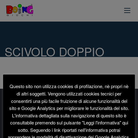
SCIVOLO DOPPIO
Questo sito non utilizza cookies di profilazione, nè propri nè
di altri soggetti. Vengono utilizzati cookies tecnici per
consentirti una più facile fruizione di alcune funzionalità del
sito e Google Analytics per migliorare le funzionalità del sito.
L'informativa dettagliata sulla navigazione di questo sito è
consultabile premendo sul pulsante "Leggi l'informativa" qui
sotto. Seguendo i link riportati nell'informativa potrai
Boing Giochi è un marchio di
P.M. Modifiche S.r.l.
apprendere le modalità di disattivazione dei Google Analytics.