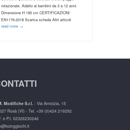
rotazionale. Adatto ai bambini da 3 a 12 anni.
Dimensione H 195 cm CERTIFICAZIONI
EN1176-2018 Scarica scheda Altri articoli
read more
→
ONTATTI
. Modifiche S.r.l.
-
Via Amicizia, 15
027 Rosà (VI) -
Tel. +39 (0)424 219292
F. e P.I. 02326230246
o@boinggiochi.it