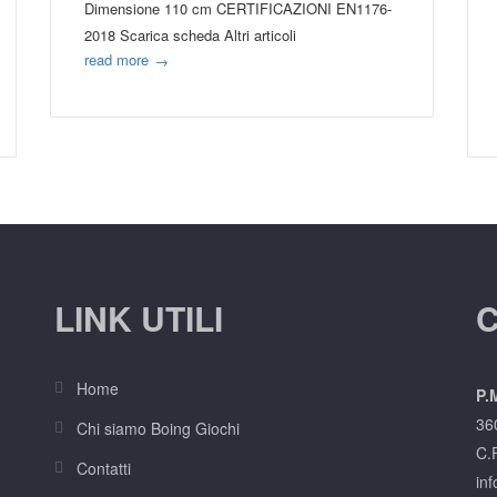
Dimensione 110 cm CERTIFICAZIONI EN1176-
2018 Scarica scheda Altri articoli
read more
→
LINK UTILI
C
Home
P.M
36
Chi siamo Boing Giochi
C.
Contatti
inf