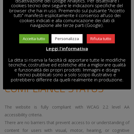
disattivazione dei Google Analytics. Per disattivare i
Regulation 2016/2102, and the technical requirements of
cookies tecnici devi seguire le indicazioni specifiche del
browser che hai in uso. Premendo sul pulsante "Accetto
standard EN 301 549, based on WCAG 2.2 level AA.
tutti" manifesti esplicitamente il consenso all'uso dei
cookies indicati e alla comunicazione dei dati di
navigazione alle terze parti (Google).
This website has undergone a comprehensive accessibility audit
that included automated tests (WAVE, axe DevTools,
Accetta tutto
Personalizza
Rifiuta tutto
Lighthouse), manual checks (keyboard navigation, screen
Leggi l'informativa
reader, contrast, zoom), and cross-verification of semantic
La ditta si riserva la facoltà di apportare tutte le modifiche
structure, color contrast, labels, and readability.
tecniche, costruttive ed estetiche atte a migliorare qualità
e funzionalità dei propri prodotti. Immagini e disegni
tecnici pubblicati sono a solo scopo illustrativo e
potrebbero differire da quelli realmente in produzione.
COMPLIANCE STATUS
The website is fully compliant with WCAG 2.2 level AA
accessibility criteria.
There are no barriers that prevent access to or understanding of
content for users with visual, motor, hearing, or cognitive