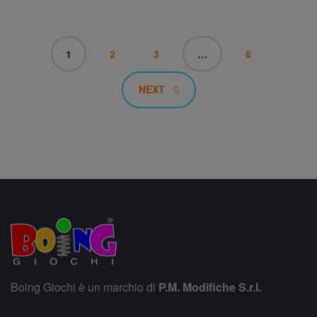
1
2
3
…
6
NEXT
Boing Giochi è un marchio di
P.M. Modifiche S.r.l.