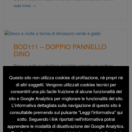
read more
→
BOD111 – DOPPIO PANNELLO
DINO
Gioco a molla in polietilene riciclabile colorato con mollone
colorato in acciaio temperato che assicura
Questo sito non utilizza cookies di profilazione, nè propri nè
l'antischiacciamento delle dita garantendo assoluta sicurezza
di altri soggetti. Vengono utilizzati cookies tecnici per
anche in caso di massimo carico. Adatto ai bambini da 0 a...
consentirti una più facile fruizione di alcune funzionalità del
read more
→
sito e Google Analytics per migliorare le funzionalità del sito.
L'informativa dettagliata sulla navigazione di questo sito è
consultabile premendo sul pulsante "Leggi l'informativa" qui
sotto. Seguendo i link riportati nell'informativa potrai
apprendere le modalità di disattivazione dei Google Analytics.