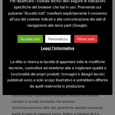
BOD110 – DOPPIO PANNELLO
Per disattivare i cookies tecnici devi seguire le indicazioni
specifiche del browser che hai in uso. Premendo sul
PANDA
pulsante "Accetto tutti" manifesti esplicitamente il consenso
Gioco a molla in polietilene riciclabile colorato con mollone
all'uso dei cookies indicati e alla comunicazione dei dati di
navigazione alle terze parti (Google).
colorato in acciaio temperato che assicura
l'antischiacciamento delle dita garantendo assoluta sicurezza
anche in caso di massimo carico. Adatto ai bambini da 0 a...
Accetta tutto
Personalizza
Rifiuta tutto
read more
→
Leggi l'informativa
La ditta si riserva la facoltà di apportare tutte le modifiche
tecniche, costruttive ed estetiche atte a migliorare qualità e
funzionalità dei propri prodotti. Immagini e disegni tecnici
BOD109 – DOPPIO PANNELLO
pubblicati sono a solo scopo illustrativo e potrebbero differire
TRICERATOPO
da quelli realmente in produzione.
Gioco a molla in polietilene riciclabile colorato con mollone
colorato in acciaio temperato che assicura
l'antischiacciamento delle dita garantendo assoluta sicurezza
anche in caso di massimo carico. Adatto ai bambini da 0 a...