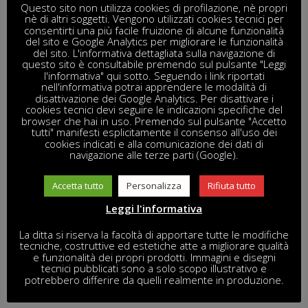
Questo sito non utilizza cookies di profilazione, nè propri
nè di altri soggetti. Vengono utilizzati cookies tecnici per
NELLO SPECIFICO
consentirti una più facile fruizione di alcune funzionalità
del sito e Google Analytics per migliorare le funzionalità
del sito. L'informativa dettagliata sulla navigazione di
– Condizioni strutturali
questo sito è consultabile premendo sul pulsante "Leggi
l'informativa" qui sotto. Seguendo i link riportati
– Fondazioni
nell'informativa potrai apprendere le modalità di
disattivazione dei Google Analytics. Per disattivare i
– Pavimentazione
cookies tecnici devi seguire le indicazioni specifiche del
– Lubrificazione giunti
browser che hai in uso. Premendo sul pulsante "Accetto
tutti" manifesti esplicitamente il consenso all'uso dei
– Distanze di Sicurezza
cookies indicati e alla comunicazione dei dati di
– Sostituzione parti usurate
navigazione alle terze parti (Google).
– Materiale in superficie
Accetta tutto
Personalizza
Rifiuta tutto
– Marcatura
– Controllo elementi di fissaggio
Leggi l'informativa
– Riporto materiale
La ditta si riserva la facoltà di apportare tutte le modifiche
– Pulizia aerea
tecniche, costruttive ed estetiche atte a migliorare qualità
e funzionalità dei propri prodotti. Immagini e disegni
– Intrappolamenti
tecnici pubblicati sono a solo scopo illustrativo e
– Sostituzione parti di fissaggio.
potrebbero differire da quelli realmente in produzione.