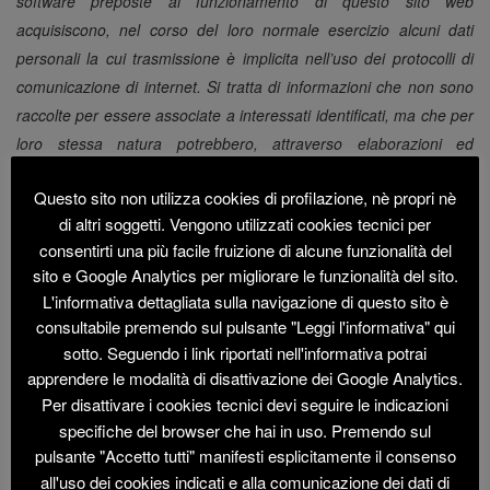
software preposte al funzionamento di questo sito web
acquisiscono, nel corso del loro normale esercizio alcuni dati
personali la cui trasmissione è implicita nell’uso dei protocolli di
comunicazione di internet. Si tratta di informazioni che non sono
raccolte per essere associate a interessati identificati, ma che per
loro stessa natura potrebbero, attraverso elaborazioni ed
associazioni con dati detenuti da terzi, permettere di identificare
Questo sito non utilizza cookies di profilazione, nè propri nè
gli utenti. In questa categoria di dati rientrano gli indirizzi IP o i
di altri soggetti. Vengono utilizzati cookies tecnici per
nomi a dominio dei computer utilizzati dagli utenti che si
consentirti una più facile fruizione di alcune funzionalità del
connettono al sito, gli indirizzi in notazione URI (Uniform Resource
sito e Google Analytics per migliorare le funzionalità del sito.
Identier) delle risorse richieste, l’orario della richiesta, il metodo
L'informativa dettagliata sulla navigazione di questo sito è
utilizzato nel sottoporre la richiesta al server, la dimensione del file
consultabile premendo sul pulsante "Leggi l'informativa" qui
ottenuto in risposta, il codice numerico indicante lo stato della
sotto. Seguendo i link riportati nell'informativa potrai
risposta data dal server (buon fine, errore) ed altri parametri
apprendere le modalità di disattivazione dei Google Analytics.
relativi al sistema operativo e all’ambiente informatico dell’utente.
Per disattivare i cookies tecnici devi seguire le indicazioni
Questi dati vengono utilizzati al solo fine di ricavare informazioni
specifiche del browser che hai in uso. Premendo sul
pulsante "Accetto tutti" manifesti esplicitamente il consenso
statistiche anonime sull’uso del sito e per controllarne il corretto
all'uso dei cookies indicati e alla comunicazione dei dati di
funzionamento e vengono cancellati immediatamente dopo