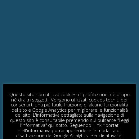
SCALINO E
SOTTOSCALINO
Con incasso nel fianco scala
Questo sito non utilizza cookies di profilazione, nè propri
nè di altri soggetti. Vengono utilizzati cookies tecnici per
consentirti una più facile fruizione di alcune funzionalità
del sito e Google Analytics per migliorare le funzionalità
del sito. L'informativa dettagliata sulla navigazione di
questo sito è consultabile premendo sul pulsante "Leggi
l'informativa" qui sotto. Seguendo i link riportati
nell'informativa potrai apprendere le modalità di
SCALINO IN ALLUMINIO
disattivazione dei Google Analytics. Per disattivare i