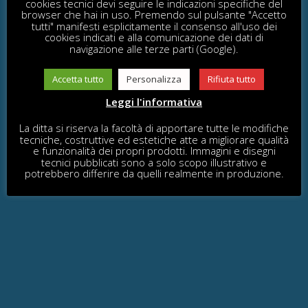
cookies tecnici devi seguire le indicazioni specifiche del
browser che hai in uso. Premendo sul pulsante "Accetto
tutti" manifesti esplicitamente il consenso all'uso dei
cookies indicati e alla comunicazione dei dati di
Con profilo anti sdrucciolo
navigazione alle terze parti (Google).
Accetta tutto
Personalizza
Rifiuta tutto
Leggi l'informativa
La ditta si riserva la facoltà di apportare tutte le modifiche
tecniche, costruttive ed estetiche atte a migliorare qualità
e funzionalità dei propri prodotti. Immagini e disegni
tecnici pubblicati sono a solo scopo illustrativo e
potrebbero differire da quelli realmente in produzione.
PEDANA (LINEA VILLAGE
E CITY)
In acciaio, zincato e verniciato con fori di fissaggio per
ponti e staffa scivolo.