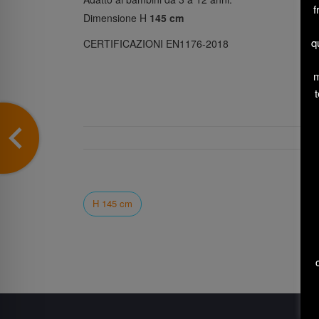
f
Dimensione H
145 cm
q
CERTIFICAZIONI EN1176-2018
m
t
H 145 cm