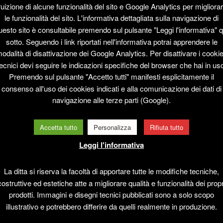
ruizione di alcune funzionalità del sito e Google Analytics per migliora
le funzionalità del sito. L'informativa dettagliata sulla navigazione di
uesto sito è consultabile premendo sul pulsante "Leggi l'informativa" q
sotto. Seguendo i link riportati nell'informativa potrai apprendere le
odalità di disattivazione dei Google Analytics. Per disattivare i cooki
ecnici devi seguire le indicazioni specifiche del browser che hai in us
Premendo sul pulsante "Accetto tutti" manifesti esplicitamente il
ALTRI ARTICOLI
consenso all'uso dei cookies indicati e alla comunicazione dei dati di
navigazione alle terze parti (Google).
Accetta tutto
Personalizza
Rifiuta tutto
Leggi l'informativa
La ditta si riserva la facoltà di apportare tutte le modifiche tecniche,
costruttive ed estetiche atte a migliorare qualità e funzionalità dei propr
prodotti. Immagini e disegni tecnici pubblicati sono a solo scopo
illustrativo e potrebbero differire da quelli realmente in produzione.