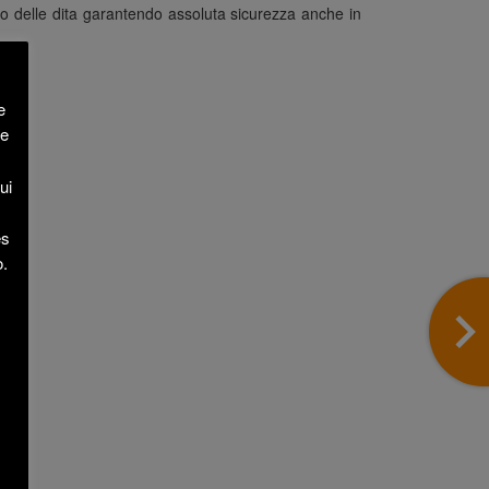
nto delle dita garantendo assoluta sicurezza anche in
e
re
ui
es
o.