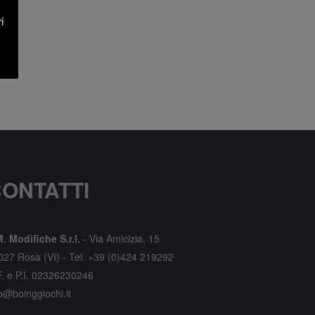
i
ONTATTI
. Modifiche S.r.l.
-
Via Amicizia, 15
027 Rosà (VI) -
Tel. +39 (0)424 219292
F. e P.I. 02326230246
o@boinggiochi.it