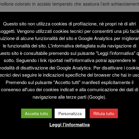
n mollone colorato in acciaio temperato che assicura l’anti schiacciame
Questo sito non utilizza cookies di profilazione, nè propri nè di altri
soggetti. Vengono utilizzati cookies tecnici per consentirti una più facil
ruizione di alcune funzionalità del sito e Google Analytics per migliora
le funzionalità del sito. L'informativa dettagliata sulla navigazione di
uesto sito è consultabile premendo sul pulsante "Leggi l'informativa" q
1
sotto. Seguendo i link riportati nell'informativa potrai apprendere le
odalità di disattivazione dei Google Analytics. Per disattivare i cooki
ecnici devi seguire le indicazioni specifiche del browser che hai in us
Premendo sul pulsante "Accetto tutti" manifesti esplicitamente il
consenso all'uso dei cookies indicati e alla comunicazione dei dati di
navigazione alle terze parti (Google).
Accetta tutto
Personalizza
Rifiuta tutto
Leggi l'informativa