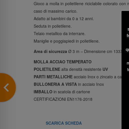
Gioco a molla in polietilene riciclabile colorato co
caso di massimo carico.
Adatto ai bambini da 0 a 12 anni.
Seduta in polietilene.
Telaio metallico da interrare.
f
Maniglie e poggiapiedi in polietilene.
q
Area di sicurezza
Ø 3 m – Dimensione cm 133XH7
MOLLA ACCIAO TEMPERATO
m
t
POLIETILENE
alta densità resistente
UV
PARTI METALLICHE
acciaio Inox o zincato a caldo
BULLONERIA A VISTA
in acciaio Inox
IMBALLO
in scatola di cartone
CERTIFICAZIONI EN1176-2018
SCARICA SCHEDA