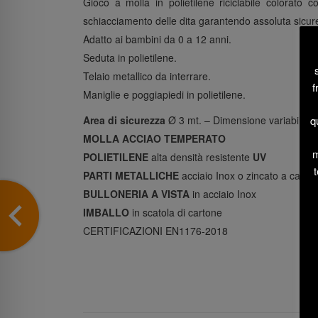
Gioco a molla in polietilene riciclabile colorato 
schiacciamento delle dita garantendo assoluta sicur
Adatto ai bambini da 0 a 12 anni.
Seduta in polietilene.
Telaio metallico da interrare.
f
Maniglie e poggiapiedi in polietilene.
Area di sicurezza
Ø 3 mt. – Dimensione variabile c
q
MOLLA ACCIAO TEMPERATO
m
POLIETILENE
alta densità resistente
UV
t
PARTI METALLICHE
acciaio Inox o zincato a caldo
BULLONERIA A VISTA
in acciaio Inox
IMBALLO
in scatola di cartone
CERTIFICAZIONI EN1176-2018