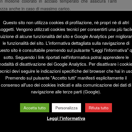
con mollone colorato in acciaio temperato che assicura l’anti
ezza anche in caso di massimo carico.
Questo sito non utilizza cookies di profilazione, nè propri nè di altri
soggetti. Vengono utilizzati cookies tecnici per consentirti una più facil
ruizione di alcune funzionalità del sito e Google Analytics per migliora
le funzionalità del sito. L'informativa dettagliata sulla navigazione di
irca cm 80/90 x h 60
uesto sito è consultabile premendo sul pulsante "Leggi l'informativa" q
sotto. Seguendo i link riportati nell'informativa potrai apprendere le
odalità di disattivazione dei Google Analytics. Per disattivare i cooki
ecnici devi seguire le indicazioni specifiche del browser che hai in us
Premendo sul pulsante "Accetto tutti" manifesti esplicitamente il
consenso all'uso dei cookies indicati e alla comunicazione dei dati di
navigazione alle terze parti (Google).
Accetta tutto
Personalizza
Rifiuta tutto
Leggi l'informativa
ALTRI ARTICOLI