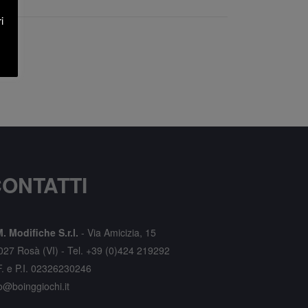
i
ONTATTI
. Modifiche S.r.l.
-
Via Amicizia, 15
027 Rosà (VI) -
Tel. +39 (0)424 219292
F. e P.I. 02326230246
o@boinggiochi.it