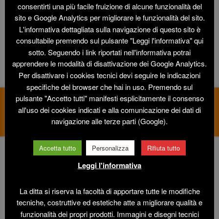
consentirti una più facile fruizione di alcune funzionalità del
Area di sicurezza
Ø 3 mt. – Dimensione variabile circa cm 80/90
sito e Google Analytics per migliorare le funzionalità del sito.
x h 60
L'informativa dettagliata sulla navigazione di questo sito è
MOLLA ACCIAO TEMPERATO
consultabile premendo sul pulsante "Leggi l'informativa" qui
POLIETILENE
alta densità resistente
UV
sotto. Seguendo i link riportati nell'informativa potrai
PARTI METALLICHE
acciaio Inox o zincato a caldo
apprendere le modalità di disattivazione dei Google Analytics.
Per disattivare i cookies tecnici devi seguire le indicazioni
BULLONERIA A VISTA
in acciaio Inox
specifiche del browser che hai in uso. Premendo sul
IMBALLO
in scatola di cartone
pulsante "Accetto tutti" manifesti esplicitamente il consenso
CERTIFICAZIONI EN1176-2018
all'uso dei cookies indicati e alla comunicazione dei dati di
navigazione alle terze parti (Google).
SCARICA SCHEDA
Accetta tutto
Personalizza
Rifiuta tutto
ALTRI ARTICOLI
Leggi l'informativa
La ditta si riserva la facoltà di apportare tutte le modifiche
tecniche, costruttive ed estetiche atte a migliorare qualità e
funzionalità dei propri prodotti. Immagini e disegni tecnici