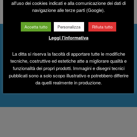
all'uso dei cookies indicati e alla comunicazione dei dati di
Km percorsi
navigazione alle terze parti (Google).
Accetta tutto
Personalizza
Rifiuta tutto
Leggi l'informativa
Contattateci per un
preventivo personalizzato
La ditta si riserva la facoltà di apportare tutte le modifiche
tecniche, costruttive ed estetiche atte a migliorare qualità e
funzionalità dei propri prodotti. Immagini e disegni tecnici
pubblicati sono a solo scopo illustrativo e potrebbero differire
CONTATTACI ORA
da quelli realmente in produzione.