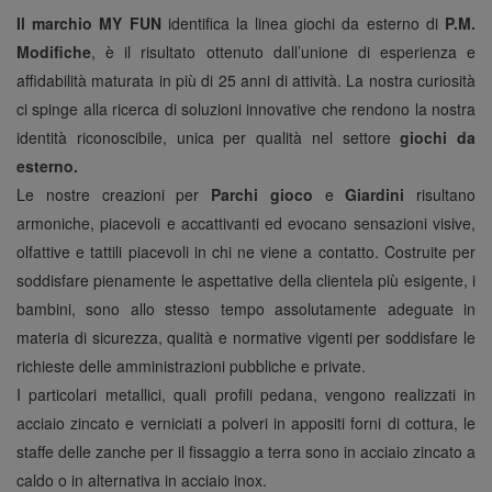
Il marchio MY FUN
identifica la
linea giochi da esterno di
P.M.
Modifiche
,
è il risultato ottenuto dall’unione di esperienza e
affidabilità maturata in più di 25 anni di attività. La nostra curiosità
ci spinge alla ricerca di
soluzioni innovative che rendono la nostra
identità riconoscibile, unica per qualità nel settore
giochi da
esterno.
Le nostre creazioni per
Parchi gioco
e
Giardini
risultano
armoniche, piacevoli e accattivanti ed evocano sensazioni visive,
olfattive e tattili piacevoli in chi ne viene a contatto. Costruite per
soddisfare pienamente le aspettative della clientela più esigente, i
bambini, sono allo stesso tempo assolutamente adeguate in
materia di sicurezza, qualità e normative vigenti per soddisfare le
richieste delle amministrazioni pubbliche e private.
I particolari metallici, quali profili pedana, vengono realizzati in
acciaio zincato e verniciati a polveri in appositi forni di cottura, le
staffe delle zanche per il fissaggio a terra sono in acciaio zincato a
caldo o in alternativa in acciaio inox.