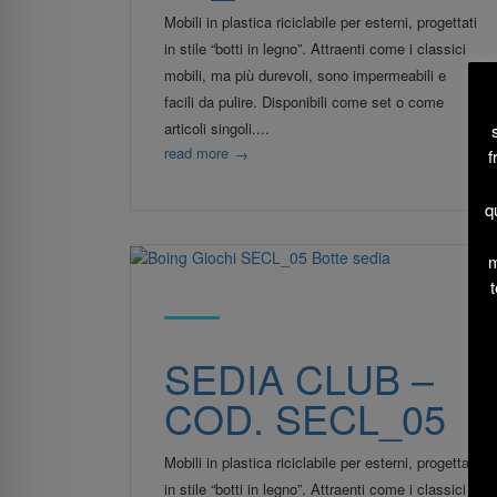
Mobili in plastica riciclabile per esterni, progettati
in stile “botti in legno”. Attraenti come i classici
mobili, ma più durevoli, sono impermeabili e
facili da pulire. Disponibili come set o come
articoli singoli....
read more
→
f
q
m
t
SEDIA CLUB –
COD. SECL_05
Mobili in plastica riciclabile per esterni, progettati
in stile “botti in legno”. Attraenti come i classici