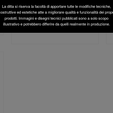
Mobili in plastica riciclabile per esterni, progettati
La ditta si riserva la facoltà di apportare tutte le modifiche tecniche,
in stile “botti in legno”. Attraenti come i classici
costruttive ed estetiche atte a migliorare qualità e funzionalità dei propr
mobili, ma più durevoli, sono impermeabili e
prodotti. Immagini e disegni tecnici pubblicati sono a solo scopo
facili da pulire. Disponibili come set o come
illustrativo e potrebbero differire da quelli realmente in produzione.
articoli singoli....
read more
→