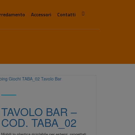
rredamento
Accessori
Contatti
TAVOLO BAR –
COD. TABA_02
Mobili in plastica riciclabile per esterni, progettati