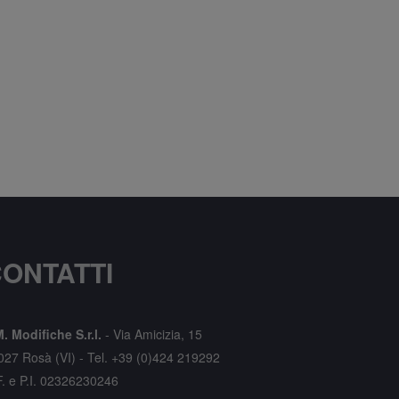
ONTATTI
. Modifiche S.r.l.
-
Via Amicizia, 15
027 Rosà (VI) -
Tel. +39 (0)424 219292
F. e P.I. 02326230246