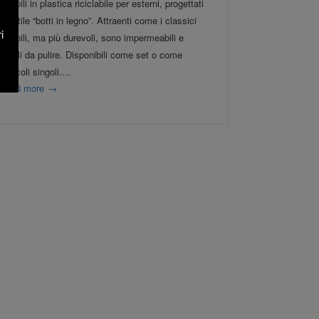
Mobili in plastica riciclabile per esterni, progettati
in stile “botti in legno”. Attraenti come i classici
i
mobili, ma più durevoli, sono impermeabili e
facili da pulire. Disponibili come set o come
articoli singoli....
read more
→