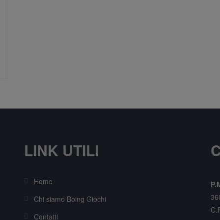
LINK UTILI
C
Home
P.M
36
Chi siamo Boing Giochi
C.
Contatti