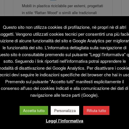
Mobili in plastica riciclabile per esterni, progettati
in stile “Rattan Wood” o simili alle tradizionali
“botti in legno”. Attraenti come i classici mobili,
ma più durevoli, sono impermeabili e facili da
Questo sito non utilizza cookies di profilazione, nè propri nè di altri
pulire. Disponibili...
soggetti. Vengono utilizzati cookies tecnici per consentirti una più facil
read more
→
ruizione di alcune funzionalità del sito e Google Analytics per migliora
le funzionalità del sito. L'informativa dettagliata sulla navigazione di
uesto sito è consultabile premendo sul pulsante "Leggi l'informativa" q
sotto. Seguendo i link riportati nell'informativa potrai apprendere le
odalità di disattivazione dei Google Analytics. Per disattivare i cooki
ecnici devi seguire le indicazioni specifiche del browser che hai in us
Premendo sul pulsante "Accetto tutti" manifesti esplicitamente il
consenso all'uso dei cookies indicati e alla comunicazione dei dati di
SGABELLO
navigazione alle terze parti (Google).
BOTTE – COD.
Accetta tutto
Personalizza
Rifiuta tutto
SE_03
Leggi l'informativa