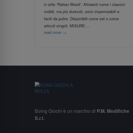
in stile “Rattan Wood”. Attraenti come i classici
mobili, ma più durevoli, sono impermeabili e
facili da pulire. Disponibili come set o come
articoli singoli. MISURE:...
read more
→
Boing Giochi è un marchio di
P.M. Modifiche
S.r.l.