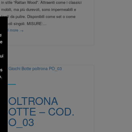
in stile “Rattan Wood”. Attraenti come i classici
mobili, ma più durevoli, sono impermeabili e
facili da pulire. Disponibili come set o come
articoli singoli. MISURE:...
read more
→
e
re
ui
es
o.
POLTRONA
BOTTE – COD.
PO_03