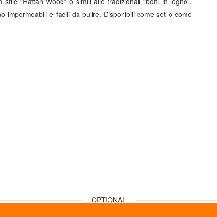
in stile “Rattan Wood” o simili alle tradizionali “botti in legno”.
ono impermeabili e facili da pulire. Disponibili come set o come
OPTIONAL