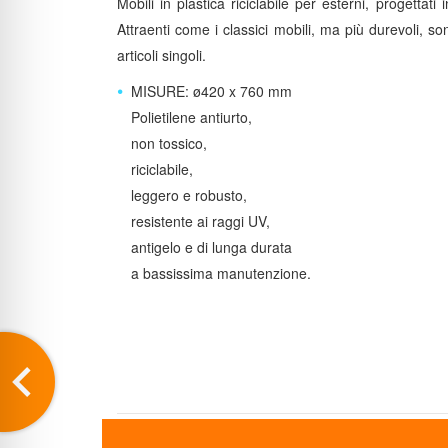
Mobili in plastica riciclabile per esterni, progettati 
Attraenti come i classici mobili, ma più durevoli, s
articoli singoli.
MISURE: ø420 x 760 mm
Polietilene antiurto,
non tossico,
riciclabile,
leggero e robusto,
resistente ai raggi UV,
antigelo e di lunga durata
a bassissima manutenzione.