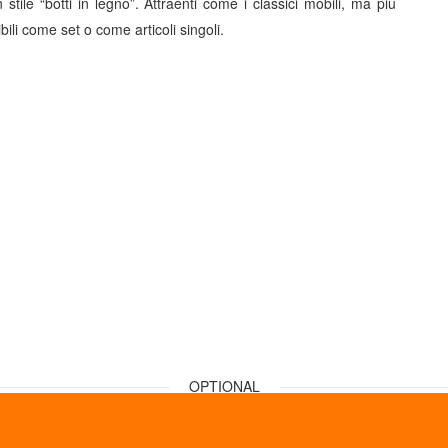
in stile “botti in legno”. Attraenti come i classici mobili, ma più
bili come set o come articoli singoli.
OPTIONAL